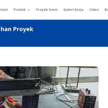
Kami
Produk
Proyek Kami
Galeri Kerja
Video
B
uhan Proyek