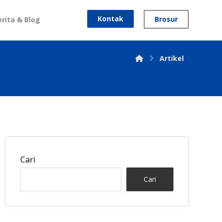
Kontak
Brosur
erita & Blog
Artikel
Cari
Cari