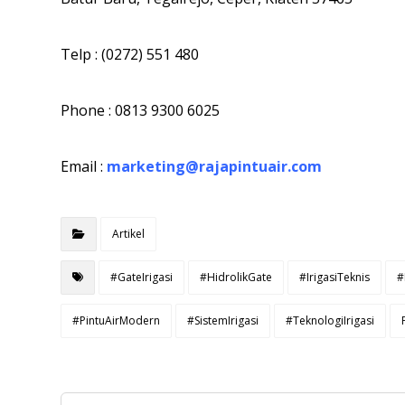
Telp : (0272) 551 480
Phone : 0813 9300 6025
Email :
marketing@rajapintuair.com
Artikel
#GateIrigasi
#HidrolikGate
#IrigasiTeknis
#
#PintuAirModern
#SistemIrigasi
#TeknologiIrigasi