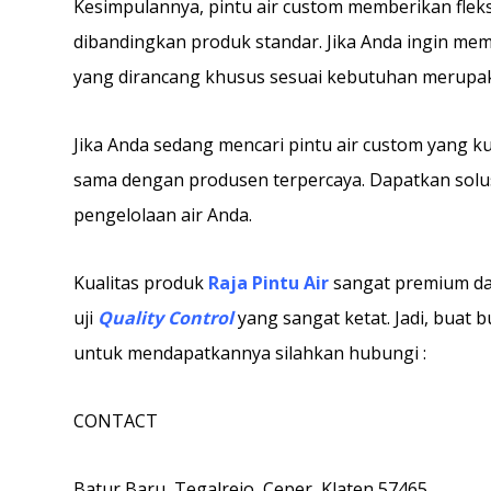
Kesimpulannya, pintu air custom memberikan fleksib
dibandingkan produk standar. Jika Anda ingin mema
yang dirancang khusus sesuai kebutuhan merupak
Jika Anda sedang mencari pintu air custom yang ku
sama dengan produsen terpercaya. Dapatkan solu
pengelolaan air Anda.
Kualitas produk
Raja Pintu Air
sangat premium da
uji
Quality Control
yang sangat ketat. Jadi, buat
untuk mendapatkannya silahkan hubungi :
CONTACT
Batur Baru, Tegalrejo, Ceper, Klaten 57465