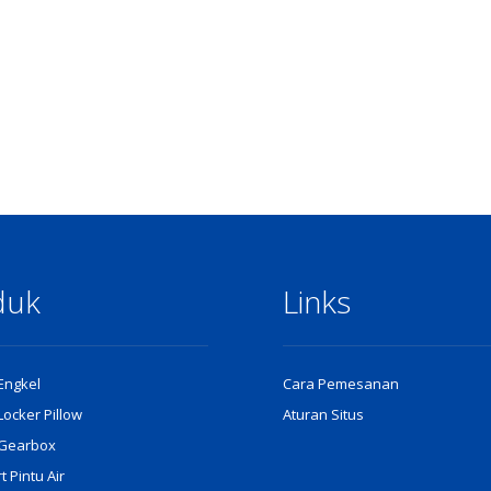
duk
Links
 Engkel
Cara Pemesanan
 Locker Pillow
Aturan Situs
r Gearbox
 Pintu Air