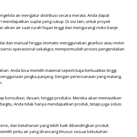
engelola air mengatur distribusi secara merata. Anda dapat
n mendapatkan suplai yang cukup. Di sisi lain, untuk proyek
liran air saat curah hujan tinggi dan mengurangi risiko banjir.
mulai dari manual hingga otomatis menggunakan gearbox atau motor
 efisiensi operasional sekaligus mempermudah proses pengendalian
han. Anda bisa memilih material seperti baja berkualitas tinggi
 penggunaan jangka panjang. Dengan perencanaan yang matang,
n.
ap konsultasi, desain, hingga produksi. Mereka akan memastikan
begitu, Anda tidak hanya mendapatkan produk, tetapi juga solusi
isiensi, dan ketahanan yang lebih baik dibandingkan produk
 memilih pintu air yang dirancang khusus sesuai kebutuhan