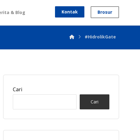
Kontak
Brosur
erita & Blog
#HidrolikGate
Cari
Cari