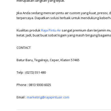
merupakan langkah yang tepat.
Jika Anda sedang mencari pintu air custom yang kuat, presis
terpercaya. Dapatkan solusi terbaik untuk mendukung keberha
Kualitas produk
Raja Pintu Air
sangat premium dan terjamin mu
ketat. Jadi, buat buat sobat logam yang masih bingung bagai
CONTACT
Batur Baru, Tegalrejo, Ceper, Klaten 57465
Telp : (0272) 551 480
Phone : 0813 9300 6025
Email :
marketing@rajapintuair.com