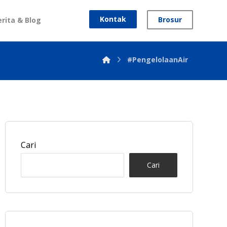
Kontak
Brosur
erita & Blog
#PengelolaanAir
Cari
Cari