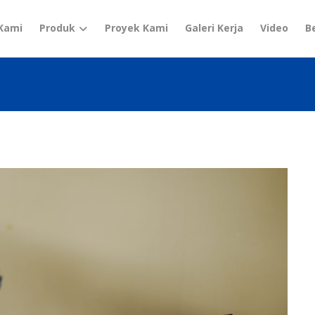
Kami
Produk
Proyek Kami
Galeri Kerja
Video
B