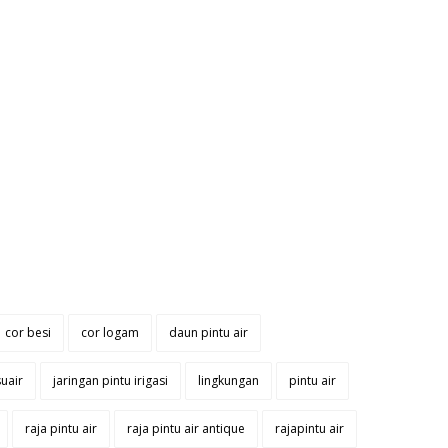
cor besi
cor logam
daun pintu air
suair
jaringan pintu irigasi
lingkungan
pintu air
raja pintu air
raja pintu air antique
rajapintu air