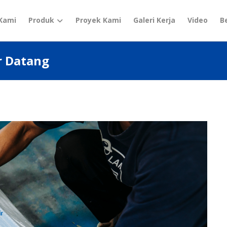
Kami
Produk
Proyek Kami
Galeri Kerja
Video
B
r Datang