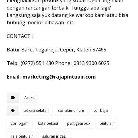
menghadirkan produk yang sobat logam inginkan
dengan rancangan terbaik. Tunggu apa lagi?
Langsung saja yuk datang ke warkop kami atau bisa
hubungi nomor dibawah ini :
CONTACT :
Batur Baru, Tegalrejo, Ceper, Klaten 57465
Telp : (0272) 551 480 Phone : 0813 9300 6025
Email :
marketing@rajapintuair.com
Artikel
bekasi selatan
cor alumunium
cor baja
cor logam
kota bekasi
part gearbox
pintu air
raja pintu air
saluran irigasi