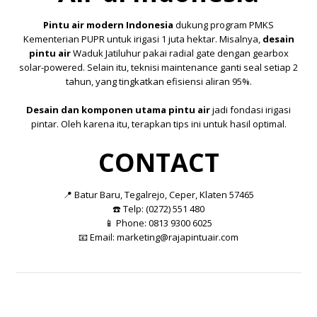
Pintu air modern Indonesia
dukung program PMKS
Kementerian PUPR untuk irigasi 1 juta hektar. Misalnya,
desain
pintu air
Waduk Jatiluhur pakai radial gate dengan gearbox
solar-powered. Selain itu, teknisi maintenance ganti seal setiap 2
tahun, yang tingkatkan efisiensi aliran 95%.
Desain dan komponen utama pintu air
jadi fondasi irigasi
pintar. Oleh karena itu, terapkan tips ini untuk hasil optimal.
CONTACT
📍 Batur Baru, Tegalrejo, Ceper, Klaten 57465
☎️ Telp: (0272) 551 480
📱 Phone: 0813 9300 6025
📧 Email:
marketing@rajapintuair.com