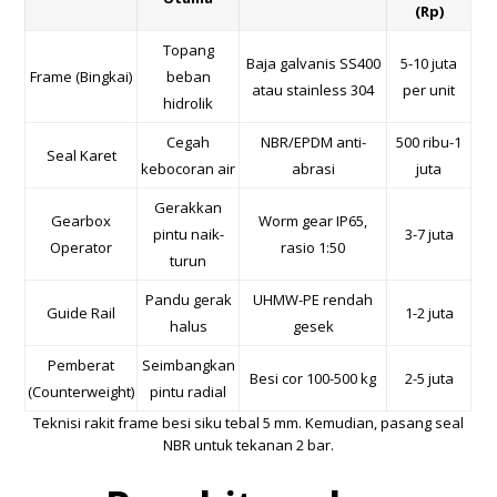
(Rp)
Topang
Baja galvanis SS400
5-10 juta
Frame (Bingkai)
beban
atau stainless 304
per unit
hidrolik
Cegah
NBR/EPDM anti-
500 ribu-1
Seal Karet
kebocoran air
abrasi
juta
Gerakkan
Gearbox
Worm gear IP65,
pintu naik-
3-7 juta
Operator
rasio 1:50
turun
Pandu gerak
UHMW-PE rendah
Guide Rail
1-2 juta
halus
gesek
Pemberat
Seimbangkan
Besi cor 100-500 kg
2-5 juta
(Counterweight)
pintu radial
Teknisi rakit frame besi siku tebal 5 mm. Kemudian, pasang seal
NBR untuk tekanan 2 bar.