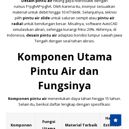
Desain pintu air
hitung gaya hidrostatik dengan
rumus
F=ρghA
F
=
ρ
g
h
A
. Oleh karena itu, insinyur sesuaikan
material untuk debit hingga 10 m³/detik. Selanjutnya, teknisi
pilih
pintu air slide
untuk saluran sempit atau
pintu air
radial
untuk bendungan besar. Misalnya, software AutoCAD
simulasikan aliran, sehingga kurangi friksi 20%. Akhirnya, di
Indonesia,
desain pintu air
adaptasi kondisi lumpur sawah Jawa
Tengah dengan seal tahan abrasi.
Komponen Utama
Pintu Air dan
Fungsinya
Komponen pintu air
menentukan daya tahan hingga 15 tahun.
Selain itu, berikut daftar lengkap dengan spesifikasi:
Harga
Fungsi
Komponen
Material Terbaik
Estimasi
Utama