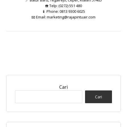
☎️ Telp: (0272) 551 480
📱 Phone: 0813 9300 6025
📧 Email:
marketing@rajapintuair.com
Cari
Cari