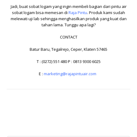
Jadi, buat sobat logam yang ingin membeli bagian dari pintu air
sobat logam bisa memesan di
Raja Pintu
. Produk kami sudah
melewati uji lab sehingga menghasilkan produk yang kuat dan
tahan lama. Tunggu apa lagi?
CONTACT
Batur Baru, Tegalrejo, Ceper, Klaten 57465
T : (0272) 551 480 P : 0813 9300 6025
E :
marketing@rajapintuair.com