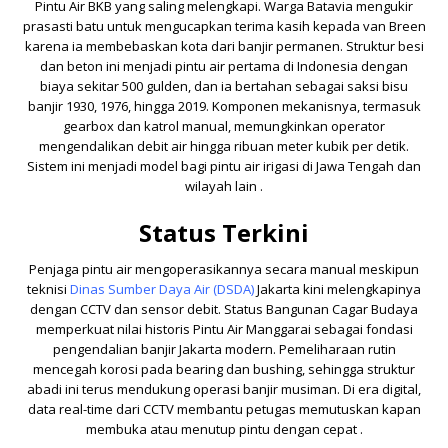
Pintu Air BKB yang saling melengkapi. Warga Batavia mengukir
prasasti batu untuk mengucapkan terima kasih kepada van Breen
karena ia membebaskan kota dari banjir permanen. Struktur besi
dan beton ini menjadi pintu air pertama di Indonesia dengan
biaya sekitar 500 gulden, dan ia bertahan sebagai saksi bisu
banjir 1930, 1976, hingga 2019. Komponen mekanisnya, termasuk
gearbox dan katrol manual, memungkinkan operator
mengendalikan debit air hingga ribuan meter kubik per detik.
Sistem ini menjadi model bagi pintu air irigasi di Jawa Tengah dan
wilayah lain .
Status Terkini
Penjaga pintu air mengoperasikannya secara manual meskipun
teknisi
Dinas Sumber Daya Air (DSDA)
Jakarta kini melengkapinya
dengan CCTV dan sensor debit. Status Bangunan Cagar Budaya
memperkuat nilai historis Pintu Air Manggarai sebagai fondasi
pengendalian banjir Jakarta modern. Pemeliharaan rutin
mencegah korosi pada bearing dan bushing, sehingga struktur
abadi ini terus mendukung operasi banjir musiman. Di era digital,
data real-time dari CCTV membantu petugas memutuskan kapan
membuka atau menutup pintu dengan cepat .