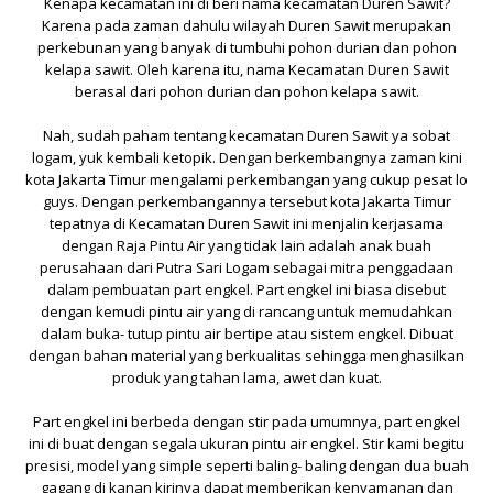
Kenapa kecamatan ini di beri nama kecamatan Duren Sawit?
Karena pada zaman dahulu wilayah Duren Sawit merupakan
perkebunan yang banyak di tumbuhi pohon
durian
dan pohon
kelapa sawit
. Oleh karena itu, nama Kecamatan Duren Sawit
berasal dari pohon durian dan pohon kelapa sawit.
Nah, sudah paham tentang kecamatan Duren Sawit ya sobat
logam, yuk kembali ketopik. Dengan berkembangnya zaman kini
kota Jakarta Timur mengalami perkembangan yang cukup pesat lo
guys. Dengan perkembangannya tersebut kota Jakarta Timur
tepatnya di Kecamatan Duren Sawit ini menjalin kerjasama
dengan
Raja Pintu Air
yang tidak lain adalah anak buah
perusahaan dari
Putra Sari Logam
sebagai mitra penggadaan
dalam pembuatan part engkel.
Part engkel
ini biasa disebut
dengan kemudi pintu air yang di rancang untuk memudahkan
dalam buka- tutup pintu air bertipe atau sistem engkel. Dibuat
dengan bahan material yang berkualitas sehingga menghasilkan
produk yang tahan lama, awet dan kuat.
Part engkel
ini berbeda dengan stir pada umumnya, part engkel
ini di buat dengan segala ukuran pintu air engkel. Stir kami begitu
presisi, model yang simple seperti baling- baling dengan dua buah
gagang di kanan kirinya dapat memberikan kenyamanan dan