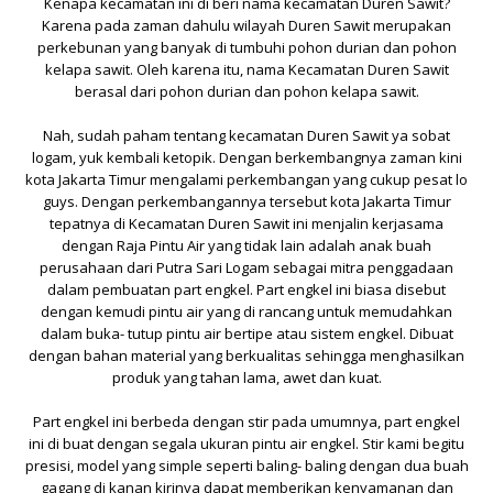
Kenapa kecamatan ini di beri nama kecamatan Duren Sawit?
Karena pada zaman dahulu wilayah Duren Sawit merupakan
perkebunan yang banyak di tumbuhi pohon
durian
dan pohon
kelapa sawit
. Oleh karena itu, nama Kecamatan Duren Sawit
berasal dari pohon durian dan pohon kelapa sawit.
Nah, sudah paham tentang kecamatan Duren Sawit ya sobat
logam, yuk kembali ketopik. Dengan berkembangnya zaman kini
kota Jakarta Timur mengalami perkembangan yang cukup pesat lo
guys. Dengan perkembangannya tersebut kota Jakarta Timur
tepatnya di Kecamatan Duren Sawit ini menjalin kerjasama
dengan
Raja Pintu Air
yang tidak lain adalah anak buah
perusahaan dari
Putra Sari Logam
sebagai mitra penggadaan
dalam pembuatan part engkel.
Part engkel
ini biasa disebut
dengan kemudi pintu air yang di rancang untuk memudahkan
dalam buka- tutup pintu air bertipe atau sistem engkel. Dibuat
dengan bahan material yang berkualitas sehingga menghasilkan
produk yang tahan lama, awet dan kuat.
Part engkel
ini berbeda dengan stir pada umumnya, part engkel
ini di buat dengan segala ukuran pintu air engkel. Stir kami begitu
presisi, model yang simple seperti baling- baling dengan dua buah
gagang di kanan kirinya dapat memberikan kenyamanan dan