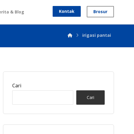
Kontak
Brosur
erita & Blog
irigasi pantai
Cari
Cari