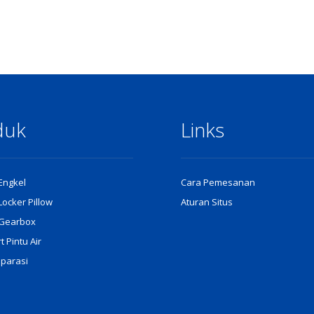
duk
Links
 Engkel
Cara Pemesanan
 Locker Pillow
Aturan Situs
r Gearbox
 Pintu Air
eparasi