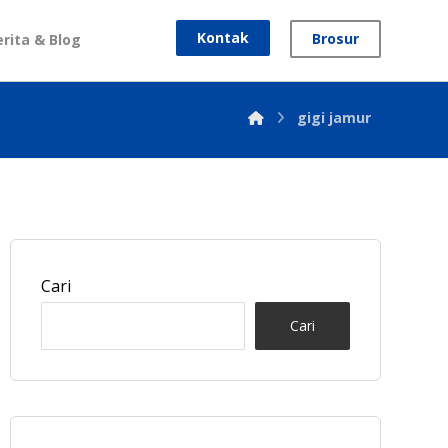
Kontak
Brosur
erita & Blog
gigi jamur
Cari
Cari