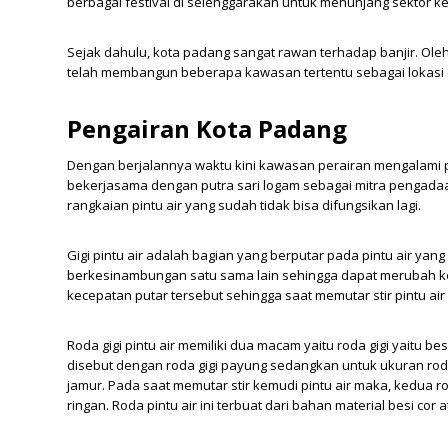
berbagai festival di selenggarakan untuk menunjang sektor k
Sejak dahulu, kota padang sangat rawan terhadap banjir. Oleh
telah membangun beberapa kawasan tertentu sebagai lokasi 
Pengairan Kota Padang
Dengan berjalannya waktu kini kawasan perairan mengalami pe
bekerjasama dengan
putra sari logam
sebagai mitra pengadaa
rangkaian pintu air yang sudah tidak bisa difungsikan lagi.
Gigi pintu air adalah bagian yang berputar pada pintu air yan
berkesinambungan satu sama lain sehingga dapat merubah ke
kecepatan putar tersebut sehingga saat memutar stir pintu air
Roda gigi pintu air memiliki dua macam yaitu roda gigi yaitu b
disebut dengan roda gigi payung sedangkan untuk ukuran roda
jamur. Pada saat memutar stir kemudi pintu air maka, kedua ro
ringan. Roda pintu air ini terbuat dari bahan material besi co