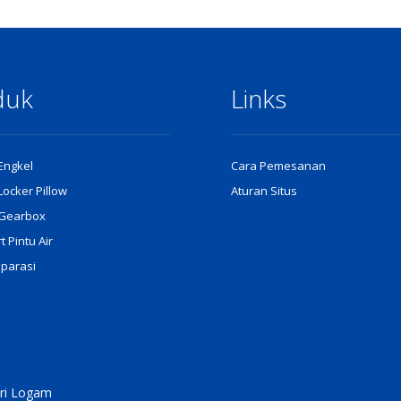
duk
Links
 Engkel
Cara Pemesanan
 Locker Pillow
Aturan Situs
r Gearbox
 Pintu Air
eparasi
Sari Logam