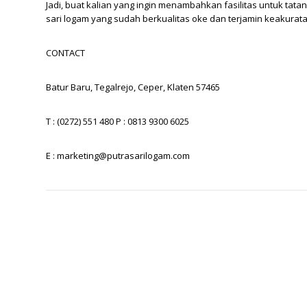
Jadi, buat kalian yang ingin menambahkan fasilitas untuk tata
sari logam
yang sudah berkualitas oke dan terjamin keakurat
CONTACT
Batur Baru, Tegalrejo, Ceper, Klaten 57465
T : (0272) 551 480 P : 0813 9300 6025
E :
marketing@putrasarilogam.com