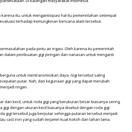
epariwisataan. Di kalangan masyarakat indonesia.
 karena itu, untuk mengantisipasi hal itu pemerintahan setempat
evaluasi terhadap kemungkinan bencana alam tersebut.
rmasalahan pada pintu air irigasi. Oleh karena itu pemerintah
n dalam pembuatan gigi piringan dan nanasan untuk menganti
g berguna untuk mentransmisikan daya. Gigi tersebut saling
cepatan putar. Nah, dari kegunaan gigi yang dapat merubah
 menjadi ringan.
esar dan kecil, untuk roda gigi yang berukuran besar biasanya sering
 gigi dengan ukuran kecil biasanya disebut dengan roda gigi
da gigi tersebut juga berputar sehingga putaran tersebut menjadi
r atau cast iron yang sudah terjamin kuat kokoh dan tahan lama.