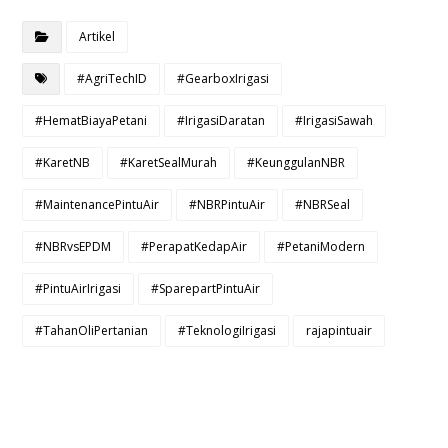
Artikel
#AgriTechID
#GearboxIrigasi
#HematBiayaPetani
#IrigasiDaratan
#IrigasiSawah
#KaretNB
#KaretSealMurah
#KeunggulanNBR
#MaintenancePintuAir
#NBRPintuAir
#NBRSeal
#NBRvsEPDM
#PerapatKedapAir
#PetaniModern
#PintuAirIrigasi
#SparepartPintuAir
#TahanOliPertanian
#TeknologiIrigasi
rajapintuair