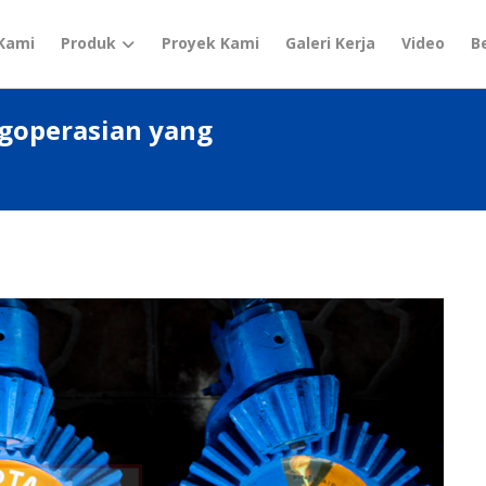
Kami
Produk
Proyek Kami
Galeri Kerja
Video
B
goperasian yang