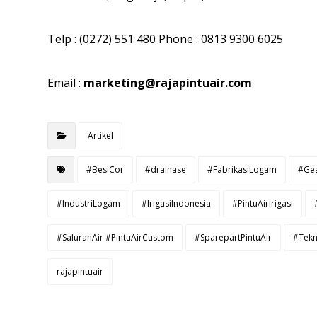
Telp : (0272) 551 480 Phone : 0813 9300 6025
Email :
marketing@rajapintuair.com
Artikel
#BesiCor
#drainase
#FabrikasiLogam
#Gea
#IndustriLogam
#IrigasiIndonesia
#PintuAirIrigasi
#SaluranAir #PintuAirCustom
#SparepartPintuAir
#Tekn
rajapintuair