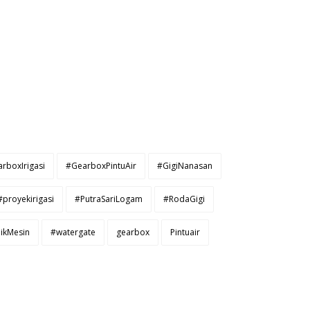
rboxIrigasi
#GearboxPintuAir
#GigiNanasan
#proyekirigasi
#PutraSariLogam
#RodaGigi
ikMesin
#watergate
gearbox
Pintuair