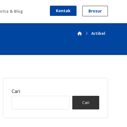
Kontak
Brosur
erita & Blog
Artikel
Cari
Cari