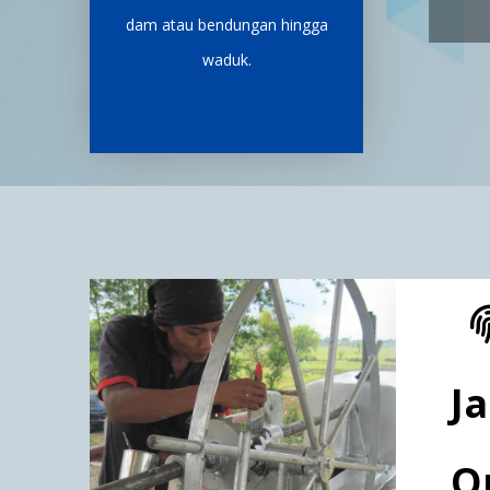
dam atau bendungan hingga
waduk.
J
Q