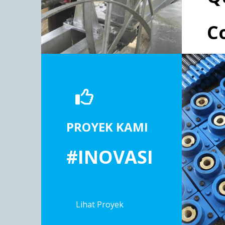
C
PROYEK KAMI
#INOVASI
Lihat Proyek