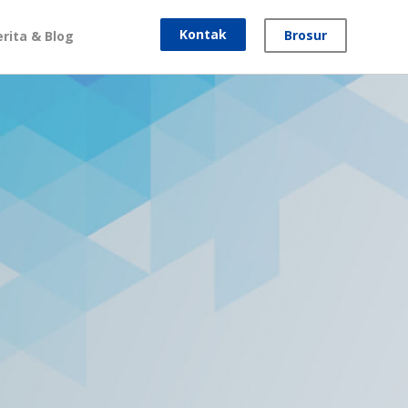
Kontak
Brosur
erita & Blog