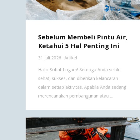
Sebelum Membeli Pintu Air,
Ketahui 5 Hal Penting Ini
31 Juli 2026
Artikel
Hallo Sobat Logam! Semoga Anda selalu
sehat, sukses, dan diberikan kelancaran
dalam setiap aktivitas. Apabila Anda sedang
merencanakan pembangunan atau ...