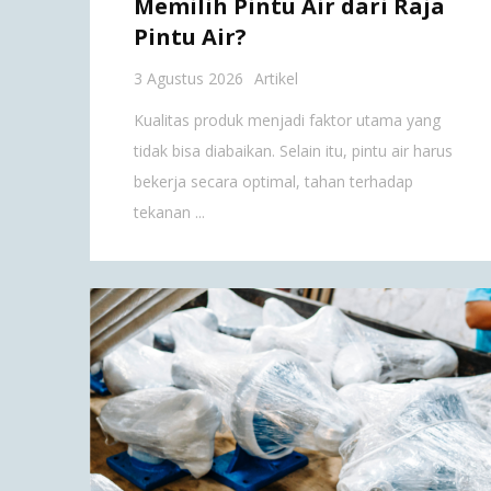
Memilih Pintu Air dari Raja
Pintu Air?
3 Agustus 2026
Artikel
Kualitas produk menjadi faktor utama yang
tidak bisa diabaikan. Selain itu, pintu air harus
bekerja secara optimal, tahan terhadap
tekanan ...