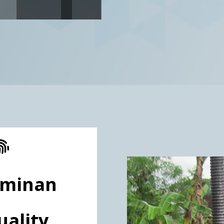
aminan
uality