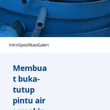
Intro
Spesifikasi
Galeri
Membua
t buka-
tutup
pintu air