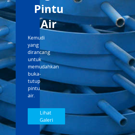
Pintu
Air
Kemudi
yang
dirancang
untuk
memudahkan
buka-
tutup
pintu
air.
Lihat
Galeri