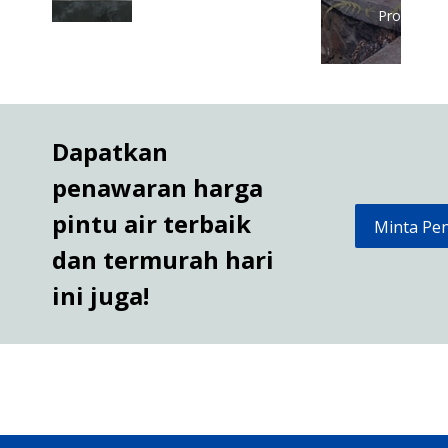
Produk
Dapatkan
penawaran harga
pintu air terbaik
Minta Pe
dan termurah hari
ini juga!