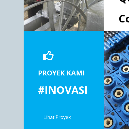
C
PROYEK KAMI
#INOVASI
Lihat Proyek