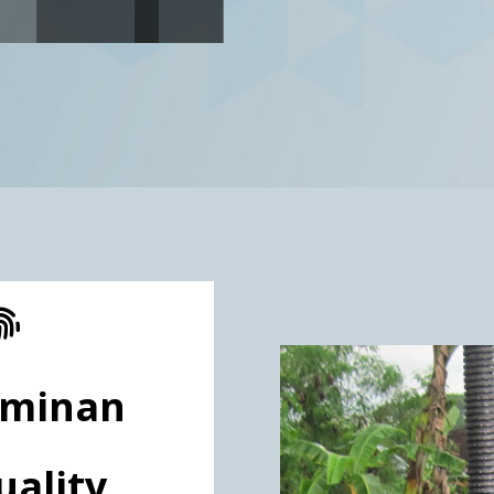
aminan
uality