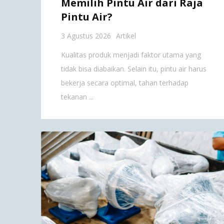
Memilih Pintu Air dari Raja
Pintu Air?
3 Agustus 2026
Artikel
Kualitas produk menjadi faktor utama yang
tidak bisa diabaikan. Selain itu, pintu air harus
bekerja secara optimal, tahan terhadap
tekanan ...