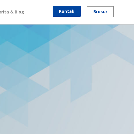
Kontak
Brosur
erita & Blog