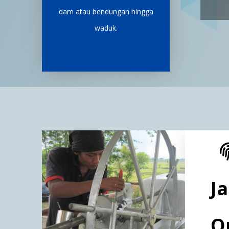
dam atau bendungan hingga
waduk.
J
Q