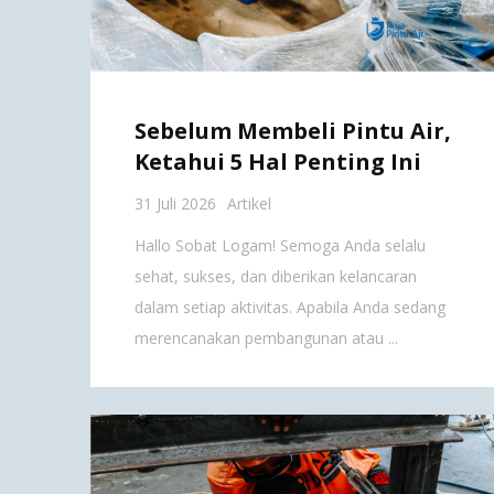
Sebelum Membeli Pintu Air,
Ketahui 5 Hal Penting Ini
31 Juli 2026
Artikel
Hallo Sobat Logam! Semoga Anda selalu
sehat, sukses, dan diberikan kelancaran
dalam setiap aktivitas. Apabila Anda sedang
merencanakan pembangunan atau ...